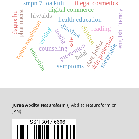
smpn 7 loa kulu
illegal cosmetics
digital commerce
english literacy
pharmacist
dagusibu
hiv/aids
health education
bpom regulation
diarrhea
children
reading
writing
media
skin protection
safe
state junior
prevention
samarinda
counseling
education
halal
symptoms
Jurna Abdita Naturafarm
(J Abdita Naturafarm or
JAN)