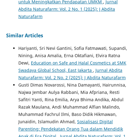
untuk Meningkatkan Pendapatan UMKM
,
Jurnal
Abdita Naturafarm: Vol. 2 No. 1 (2025): J Abdita
Naturafarm
Similar Articles
Hariyanti, Sri Nevi Gantini, Sofia Fatmawati, Supandi,
Nining, Anisa Amalia, Erna Oktafiani, Elvira Ratna
Dewi,
Education on Safe and Halal Cosmetics at SMK
Swadaya Global School, East Jakarta
,
Jurnal Abdita
Naturafarm: Vol. 2 No. 2 (2025): J Abdita Naturafarm
Gusti Dimas Novarossi, Nina Damayanti, Hairunnisa,
Najwa Jembar Aulya Rabbani, Mia Afpriana, Resti
Safitri Yanti, Rina Emilia, Arya Bhima Andika, Abdul
Razak Maulana, Andi Muhammad Alfian Malindo,
Muhammad Fachrul Ilmi, Baso Didik Hikmawan,
Junaidin, Islamudin Ahmad,
Sosialisasi Digital
Parenting: Pendekatan Orang Tua dalam Mendidik
Anak di Era Digital
,
Jurnal Abdita Naturafarm: Vol. 1