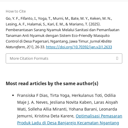
How to Cite
Go, Y. F., Fifanto, I., Yoga, T., Murni, M., Bate, M. Y., Keken, M. N.,
Lesing, A. F., Halamai, S., Kari, E. M., & Mariano, T. (2025).
Pemberantasan Sarang Nyamuk Melalui Sanitasi dan Pemanfaatan
Tanaman Anti Nyamuk dengan Sistem Eco-Friendly Masquito
Control di Desa Pagersari, Ngantang, Jawa Timur.
Jurnal Abdita
Naturafarm
,
2
(1), 26-33.
https://doi.org/10.70392/jan.v2i1.2633
More Citation Formats
Most read articles by the same author(s)
Fransiska F Dias, Tirta Yoga, Herkulanus Toti, Odilia
Maje J. A. Neves, Jesliana Novita Kaben, Laras Aisyah
Wati, Solleha Allia Miranti, Yohana Barani, Leonarda
Jemurni, Kristina Deta Karere,
Optimalisasi Pemasaran
Produk Ladu di Desa Banjarejo Kecamatan Ngantang