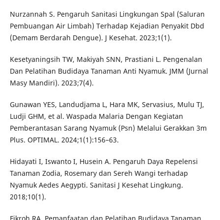
Nurzannah S. Pengaruh Sanitasi Lingkungan Spal (Saluran
Pembuangan Air Limbah) Terhadap Kejadian Penyakit Dbd
(Demam Berdarah Dengue). J Kesehat. 2023;1(1).
Kesetyaningsih TW, Makiyah SNN, Prastiani L. Pengenalan
Dan Pelatihan Budidaya Tanaman Anti Nyamuk. JMM (Jurnal
Masy Mandiri). 2023;7(4).
Gunawan YES, Landudjama L, Hara MK, Servasius, Mulu TJ,
Ludji GHM, et al. Waspada Malaria Dengan Kegiatan
Pemberantasan Sarang Nyamuk (Psn) Melalui Gerakkan 3m
Plus. OPTIMAL. 2024;1(1):156–63.
Hidayati I, Iswanto I, Husein A. Pengaruh Daya Repelensi
Tanaman Zodia, Rosemary dan Sereh Wangi terhadap
Nyamuk Aedes Aegypti. Sanitasi J Kesehat Lingkung.
2018;10(1).
Fikroh RA. Pemanfaatan dan Pelatihan Budidaya Tanaman