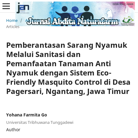
Home
/
Archives
/
Vol. 2 No. 1 (2025): J Abdita Naturafarm
/
Articles
Pemberantasan Sarang Nyamuk
Melalui Sanitasi dan
Pemanfaatan Tanaman Anti
Nyamuk dengan Sistem Eco-
Friendly Masquito Control di Desa
Pagersari, Ngantang, Jawa Timur
Yohana Farmita Go
Universitas Tribhuwana Tunggadewi
Author