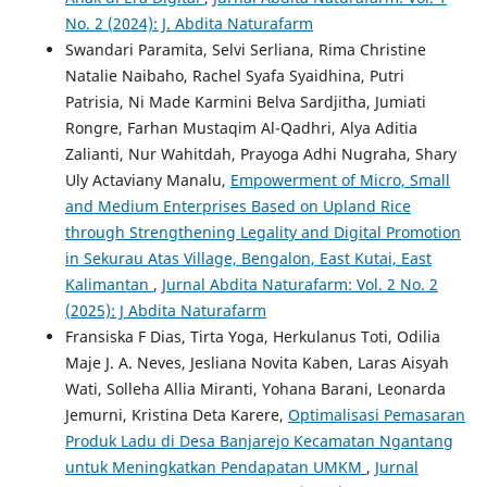
No. 2 (2024): J. Abdita Naturafarm
Swandari Paramita, Selvi Serliana, Rima Christine
Natalie Naibaho, Rachel Syafa Syaidhina, Putri
Patrisia, Ni Made Karmini Belva Sardjitha, Jumiati
Rongre, Farhan Mustaqim Al-Qadhri, Alya Aditia
Zalianti, Nur Wahitdah, Prayoga Adhi Nugraha, Shary
Uly Actaviany Manalu,
Empowerment of Micro, Small
and Medium Enterprises Based on Upland Rice
through Strengthening Legality and Digital Promotion
in Sekurau Atas Village, Bengalon, East Kutai, East
Kalimantan
,
Jurnal Abdita Naturafarm: Vol. 2 No. 2
(2025): J Abdita Naturafarm
Fransiska F Dias, Tirta Yoga, Herkulanus Toti, Odilia
Maje J. A. Neves, Jesliana Novita Kaben, Laras Aisyah
Wati, Solleha Allia Miranti, Yohana Barani, Leonarda
Jemurni, Kristina Deta Karere,
Optimalisasi Pemasaran
Produk Ladu di Desa Banjarejo Kecamatan Ngantang
untuk Meningkatkan Pendapatan UMKM
,
Jurnal