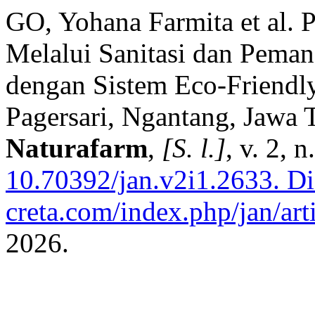
GO, Yohana Farmita et al.
Melalui Sanitasi dan Pema
dengan Sistem Eco-Friendl
Pagersari, Ngantang, Jawa 
Naturafarm
,
[S. l.]
, v. 2, 
10.70392/jan.v2i1.2633.
Dis
creta.com/index.php/jan/art
2026.