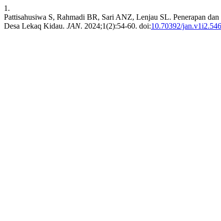
1.
Pattisahusiwa S, Rahmadi BR, Sari ANZ, Lenjau SL. Penerapan da
Desa Lekaq Kidau.
JAN
. 2024;1(2):54-60. doi:
10.70392/jan.v1i2.54